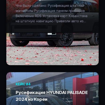
Что было сделано: Русификация штатной
магнитолы Русификация панели приборов
Включение RDS Установка карт Казахстана
на штатную навигацию Привезли авто из…
КЕЙС #4
Русификация HYUNDAI PALISADE
2024 из Кореи