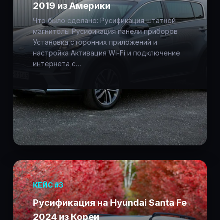
2019 из Америки
Что было сделано: Русификация штатной
магнитолы Русификация панели приборов
Установка сторонних приложений и
настройка Активация Wi-Fi и подключение
интернета с…
КЕЙС #3
Русификация на Hyundai Santa Fe
2024 из Кореи