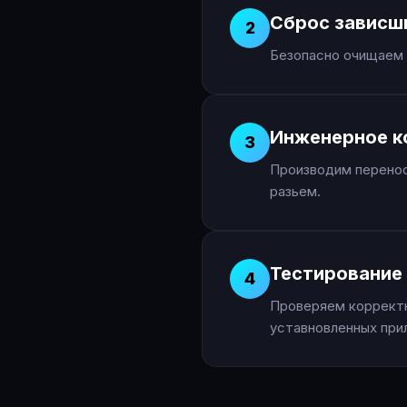
Сброс зависш
2
Безопасно очищаем 
Инженерное к
3
Производим перенос
разьем.
Тестирование 
4
Проверяем корректн
уставновленных при