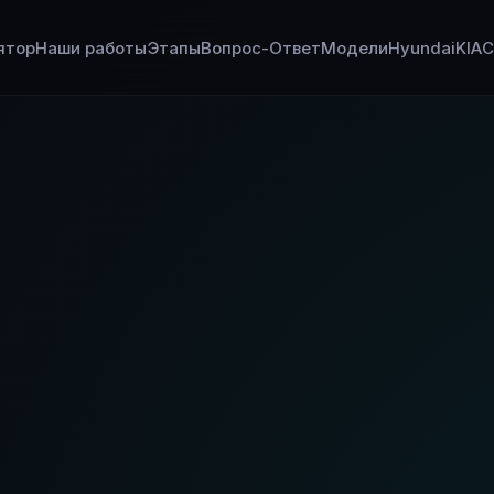
ятор
Наши работы
Этапы
Вопрос-Ответ
Модели
Hyundai
KIA
C