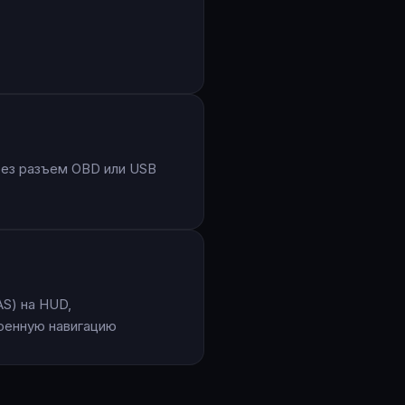
и
рез разъем OBD или USB
S) на HUD,
оенную навигацию