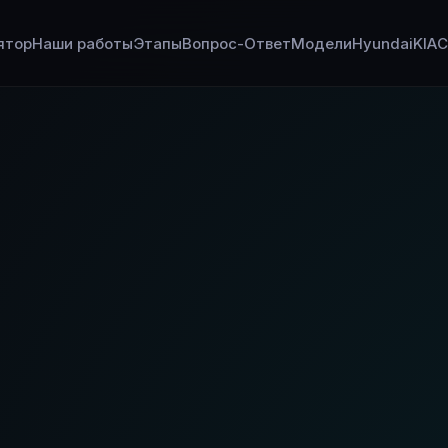
ятор
Наши работы
Этапы
Вопрос-Ответ
Модели
Hyundai
KIA
C