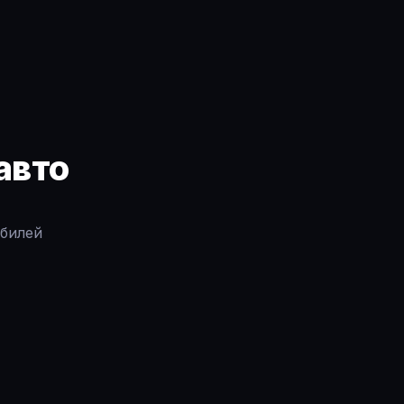
авто
обилей