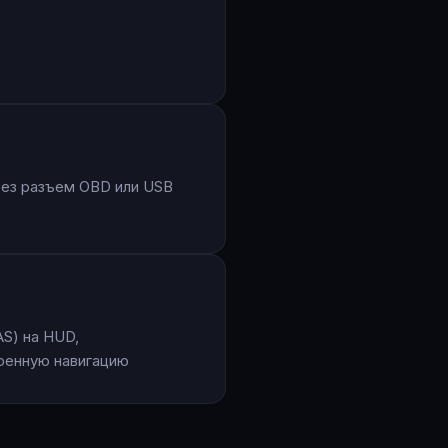
и
рез разъем OBD или USB
S) на HUD,
оенную навигацию