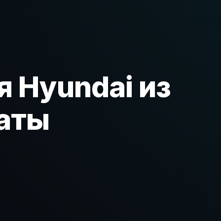
 Hyundai из
аты