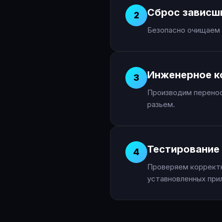
Сброс зависш
2
Безопасно очищаем 
Инженерное к
3
Производим перенос
разьем.
Тестирование 
4
Проверяем корректн
уставновленных при