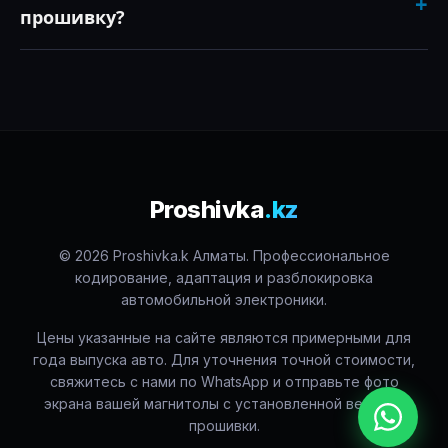
+
на европейский/казахстанский стандарт (появляются
прошивку?
все четные станции). Также устанавливается
полноценный пакет приложений, включая
Мы даем официальную пожизненную гарантию на
Яндекс.Навигатор с поддержкой голосового
установленное программное обеспечение от сбросов
управления (Алиса), YouTube и онлайн-телевидение.
и зависаний. Система не «слетит» при отключении
аккумулятора. Техническая поддержка наших
клиентов бесплатна на весь период владения авто.
Proshivka
.kz
© 2026 Proshivka.k Алматы. Профессиональное
кодирование, адаптация и разблокировка
автомобильной электроники.
Цены указанные на сайте являются примерными для
года выпуска авто. Для уточнения точной стоимости,
свяжитесь с нами по WhatsApp и отправьте фото
экрана вашей магнитолы с установленной версией
прошивки.