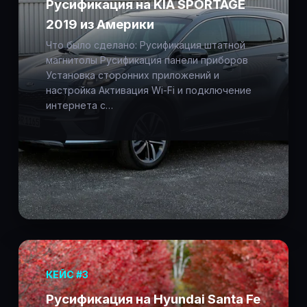
Русификация на KIA SPORTAGE
2019 из Америки
Что было сделано: Русификация штатной
магнитолы Русификация панели приборов
Установка сторонних приложений и
настройка Активация Wi-Fi и подключение
интернета с…
КЕЙС #3
Русификация на Hyundai Santa Fe