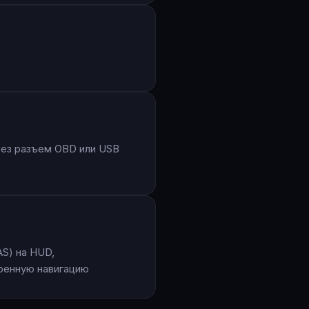
и
рез разъем OBD или USB
S) на HUD,
оенную навигацию