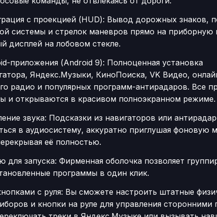
осовые команды, не отвлекаясь от дороги.
грация с проекцией (HUD): Вывод дорожных знаков, 
ой системы и стрелок маневров прямо на приборную 
й дисплей на лобовом стекле.
d-приложения (Android 9): Полноценная установка
гатора, Яндекс.Музыки, КиноПоиска, VK Видео, онлай
го радио и популярных программ-антирадаров. Все п
ы и открываются в красивом полноэкранном режиме.
ение звука: Подсказки из навигаторов или антирадар
ться в аудиосистему, аккуратно приглушая фоновую 
перекрывая её полностью.
ю для запуска: Фирменная оболочка позволяет группи
становленные программы в один клик.
кнопками с руля: Вы сможете настроить штатные физ
риборов и кнопки на руле для управления сторонними
переключать треки в Яндекс.Музыке или вызывать нав