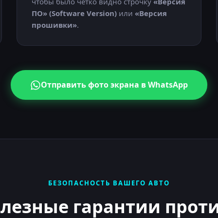
чтобы было четко видно строчку
«Версия
ПО» (Software Version)
или
«Версия
прошивки»
.
Отправить фото экрана в WhatsApp
БЕЗОПАСНОСТЬ ВАШЕГО АВТО
елезные
гарантии
проти