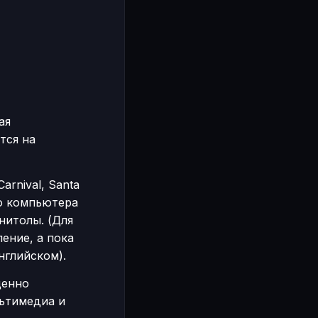
ая
тся на
arnival, Santa
го компьютера
нитолы. (Для
ение, а пока
нглийском).
ценно
льтимедиа и