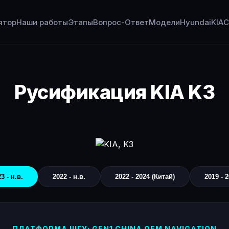
ятор
Наши работы
Этапы
Вопрос-Ответ
Модели
Hyundai
KIA
C
Русификация KIA K3
3 - н.в.
2022 - н.в.
2022 - 2024 (Китай)
2019 - 
ПЛАТФОРМА ШГУ: GEN1 CHINA OEM NAVIGATION