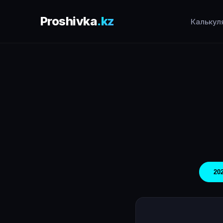
Proshivka
.kz
Калькул
202