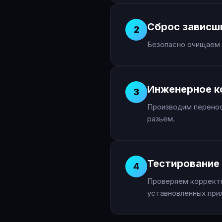
Сброс зависш
2
Безопасно очищаем 
Инженерное к
3
Производим перенос
разьем.
Тестирование 
4
Проверяем корректн
уставновленных при