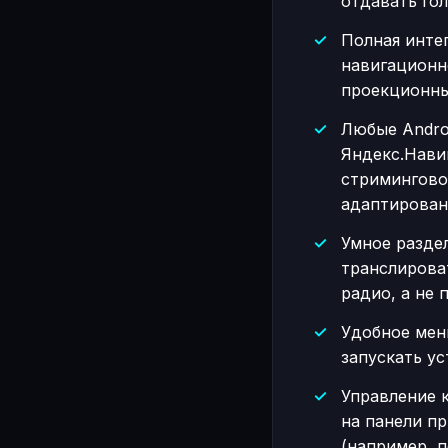
отдавать гол
Полная инте
навигационн
проекционны
Любые Androi
Яндекс.Нави
стримингово
адаптирован
Умное раздел
транслирова
радио, а не 
Удобное мен
запускать у
Управление 
на панели п
(например, 