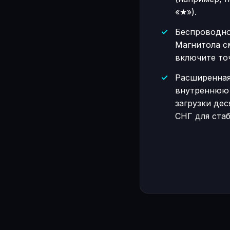
«★»).
Беспроводно
Магнитола с
включите то
Расширенная
внутреннюю 
загрузки де
СНГ для ста