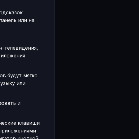
подсказок
панель или на
н-телевидения,
риложения
ов будут мягко
музыку или
ровать и
ические клавиши
 приложениями
игатор кнопкой