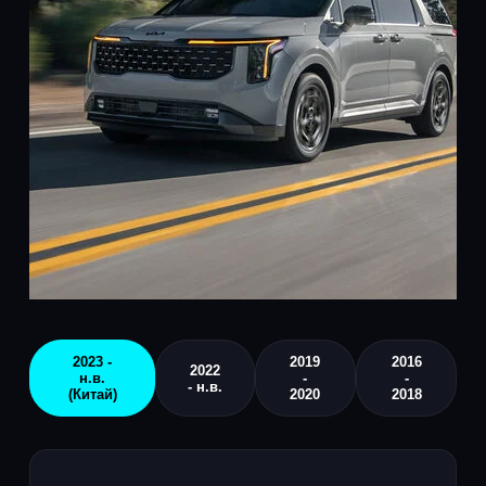
2023 -
2019
2016
2022
н.в.
-
-
- н.в.
(Китай)
2020
2018