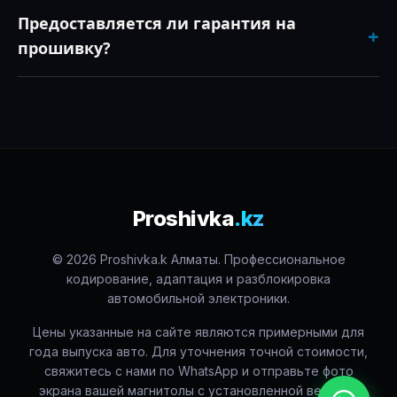
автомобиль в нашей комфортной клиентской зоне.
Да, после русификации шаг радиочастот переводится
Предоставляется ли гарантия на
+
на европейский/казахстанский стандарт (появляются
прошивку?
все четные станции). Также устанавливается
полноценный пакет приложений, включая
Мы даем официальную пожизненную гарантию на
Яндекс.Навигатор с поддержкой голосового
установленное программное обеспечение от сбросов
управления (Алиса), YouTube и онлайн-телевидение.
и зависаний. Система не «слетит» при отключении
аккумулятора. Техническая поддержка наших
клиентов бесплатна на весь период владения авто.
Proshivka
.kz
© 2026 Proshivka.k Алматы. Профессиональное
кодирование, адаптация и разблокировка
автомобильной электроники.
Цены указанные на сайте являются примерными для
года выпуска авто. Для уточнения точной стоимости,
свяжитесь с нами по WhatsApp и отправьте фото
экрана вашей магнитолы с установленной версией