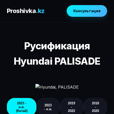
Proshivka
.kz
Консультация
Русификация
Hyundai PALISADE
2023 -
2019
2018
2023
н.в.
-
-
- н.в.
(Китай)
2022
2020