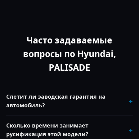
Часто задаваемые
вопросы по Hyundai,
PALISADE
Слетит ли заводская гарантия на
+
автомобиль?
Нет, процедура безопасна. Мы не меняем блоки
Сколько времени занимает
+
управления физически, а работаем исключительно на
русификация этой модели?