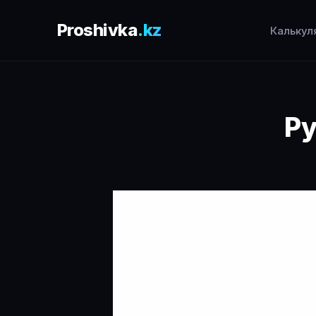
Proshivka
.kz
Калькул
Ру