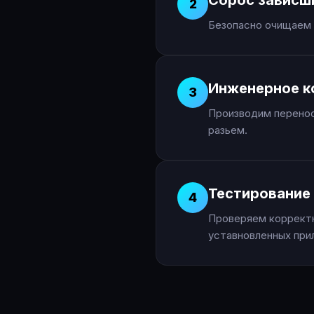
Сброс зависш
2
Безопасно очищаем 
Инженерное к
3
Производим перенос
разьем.
Тестирование 
4
Проверяем корректн
уставновленных при