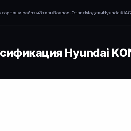
ятор
Наши работы
Этапы
Вопрос-Ответ
Модели
Hyundai
KIA
C
сификация Hyundai K