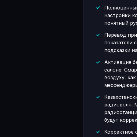
Полноценный
настройки к
понятный рус
Перевод при
показатели с
подсказки на
Активация бе
салоне. Сма
воздуху, как
мессенджеры
Казахстанск
радиоволн. 
радиостанци
будут коррек
Корректное 