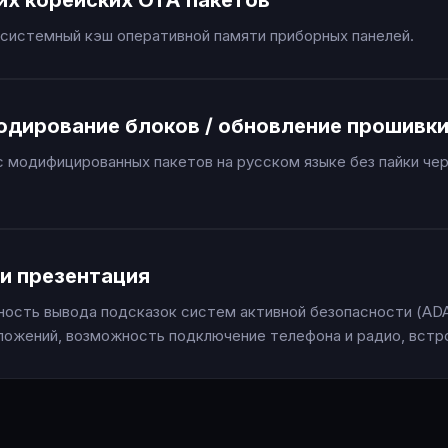
их корейских OTA пакетов
системный кэш оперативной памяти приборных панелей.
одирование блоков / обновление прошивк
 модифицированных пакетов на русском языке без пайки че
и презентация
ость вывода подсказок систем активной безопасности (ADA
ложений, возможность подключение телефона и радио, встр