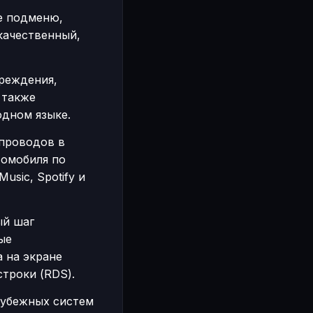
е подменю,
качественный,
реждения,
 также
одном языке.
 проводов в
томобиля по
usic, Spotify и
ый шаг
ые
 на экране
строки (RDS).
рубежных систем