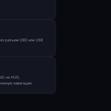
и
рез разъем OBD или USB
S) на HUD,
оенную навигацию