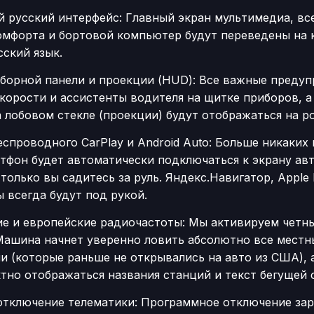
 русский интерфейс: Главный экран мультимедиа, вс
омфорта и бортовой компьютер будут переведены на 
ский язык.
борной панели и проекции (HUD): Все важные предуп
корости и ассистенты водителя на щитке приборов, а
 лобовом стекле (проекции) будут отображаться на р
спроводного CarPlay и Android Auto: Больше никаких
ртфон будет автоматически подключаться к экрану ав
 только вы садитесь за руль. Яндекс.Навигатор, Apple M
 всегда будут под рукой.
ие и европейские радиочастоты: Мы активируем четн
Машина начнет уверенно ловить абсолютно все местн
и (которые раньше не открывались на авто из США), а
тно отображаться названия станций и текст бегущей 
отключение телематики: Программное отключение за