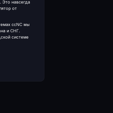
. Это навсегда
лятор от
темах ccNC мы
на и СНГ.
дской системе